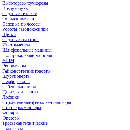
Высоторезы/сучкорезы
Воздуходувы
Садовые тележки
Опрыскиватели
Садовые пылесосы
Роботы-газонокосилки
Щетки
Садовые тракторы
Инструменты
Шлифовальные машины
Полировальные машины
УШМ
Реноваторы
Гайковерты/винтоверты
Шуруповерты
Перфораторы
Сабельные пилы
Циркулярные пилы
Лобзики
Строительные фены, вентиляторы
Степлеры/Нейлеры
Фонари
Фрезеры
Тросы сантехнические
Пылесосы