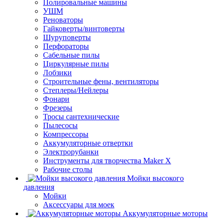
Полировальные машины
УШМ
Реноваторы
Гайковерты/винтоверты
Шуруповерты
Перфораторы
Сабельные пилы
Циркулярные пилы
Лобзики
Строительные фены, вентиляторы
Степлеры/Нейлеры
Фонари
Фрезеры
Тросы сантехнические
Пылесосы
Компрессоры
Аккумуляторные отвертки
Электрорубанки
Инструменты для творчества Maker X
Рабочие столы
Мойки высокого
давления
Мойки
Аксессуары для моек
Аккумуляторные моторы