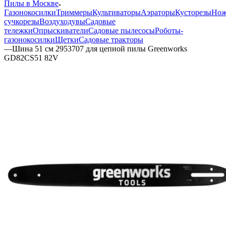
Пилы в Москве
Газонокосилки
Триммеры
Культиваторы
Аэраторы
Кусторезы
Но
сучкорезы
Воздуходувы
Садовые
тележки
Опрыскиватели
Садовые пылесосы
Роботы-
газонокосилки
Щетки
Садовые тракторы
—
Шина 51 см 2953707 для цепной пилы Greenworks
GD82CS51 82V