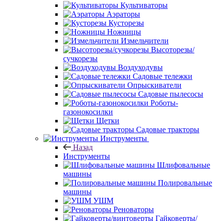
Культиваторы
Аэраторы
Кусторезы
Ножницы
Измельчители
Высоторезы/
сучкорезы
Воздуходувы
Садовые тележки
Опрыскиватели
Садовые пылесосы
Роботы-
газонокосилки
Щетки
Садовые тракторы
Инструменты
Назад
Инструменты
Шлифовальные
машины
Полировальные
машины
УШМ
Реноваторы
Гайковерты/