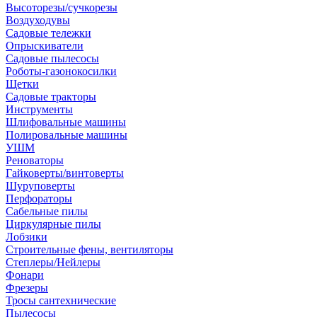
Высоторезы/сучкорезы
Воздуходувы
Садовые тележки
Опрыскиватели
Садовые пылесосы
Роботы-газонокосилки
Щетки
Садовые тракторы
Инструменты
Шлифовальные машины
Полировальные машины
УШМ
Реноваторы
Гайковерты/винтоверты
Шуруповерты
Перфораторы
Сабельные пилы
Циркулярные пилы
Лобзики
Строительные фены, вентиляторы
Степлеры/Нейлеры
Фонари
Фрезеры
Тросы сантехнические
Пылесосы