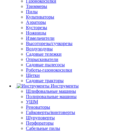
Газонокосилки
Триммеры
Пилы
Культиваторы
Аэраторы
Кусторезы
Ножницы
Измельчители
Высоторезы/сучкорезы
Воздуходувы
Садовые тележки
Опрыскиватели
Садовые пылесосы
Роботы-газонокосилки
Щетки
Садовые тракторы
Инструменты
Шлифовальные машины
Полировальные машины
УШМ
Реноваторы
Гайковерты/винтоверты
Шуруповерты
Перфораторы
Сабельные пилы