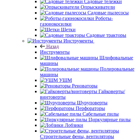
Садовые тележки
Опрыскиватели
Садовые пылесосы
Роботы-
газонокосилки
Щетки
Садовые тракторы
Инструменты
Назад
Инструменты
Шлифовальные
машины
Полировальные
машины
УШМ
Реноваторы
Гайковерты/
винтоверты
Шуруповерты
Перфораторы
Сабельные пилы
Циркулярные пилы
Лобзики
Строительные фены, вентиляторы