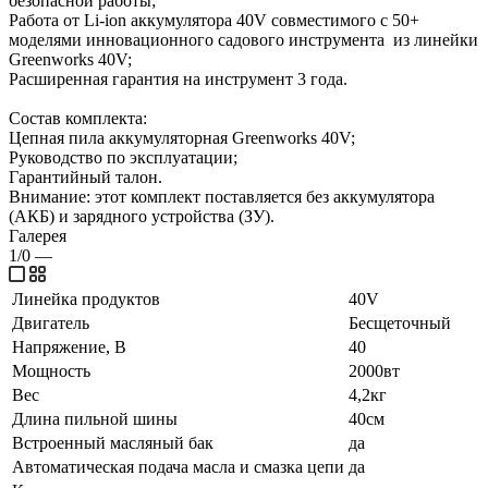
безопасной работы;
Работа от Li-ion аккумулятора 40V совместимого с 50+
моделями инновационного садового инструмента из линейки
Greenworks 40V;
Расширенная гарантия на инструмент 3 года.
Состав комплекта:
Цепная пила аккумуляторная Greenworks 40V;
Руководство по эксплуатации;
Гарантийный талон.
Внимание: этот комплект поставляется без аккумулятора
(АКБ) и зарядного устройства (ЗУ).
Галерея
1/0
—
Линейка продуктов
40V
Двигатель
Бесщеточный
Напряжение, В
40
Мощность
2000вт
Вес
4,2кг
Длина пильной шины
40см
Встроенный масляный бак
да
Автоматическая подача масла и смазка цепи
да