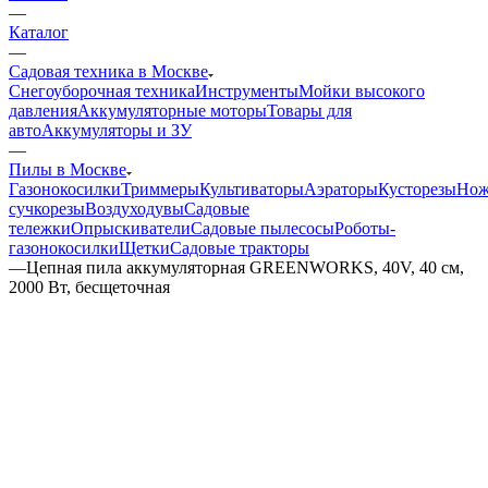
—
Каталог
—
Садовая техника в Москве
Снегоуборочная техника
Инструменты
Мойки высокого
давления
Аккумуляторные моторы
Товары для
авто
Аккумуляторы и ЗУ
—
Пилы в Москве
Газонокосилки
Триммеры
Культиваторы
Аэраторы
Кусторезы
Но
сучкорезы
Воздуходувы
Садовые
тележки
Опрыскиватели
Садовые пылесосы
Роботы-
газонокосилки
Щетки
Садовые тракторы
—
Цепная пила аккумуляторная GREENWORKS, 40V, 40 см,
2000 Вт, бесщеточная