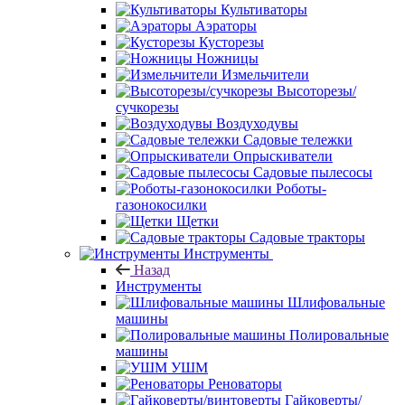
Культиваторы
Аэраторы
Кусторезы
Ножницы
Измельчители
Высоторезы/
сучкорезы
Воздуходувы
Садовые тележки
Опрыскиватели
Садовые пылесосы
Роботы-
газонокосилки
Щетки
Садовые тракторы
Инструменты
Назад
Инструменты
Шлифовальные
машины
Полировальные
машины
УШМ
Реноваторы
Гайковерты/