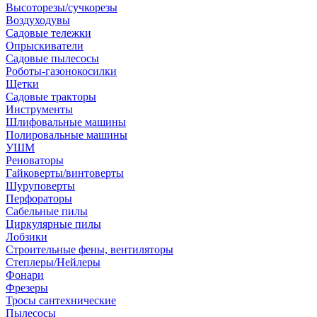
Высоторезы/сучкорезы
Воздуходувы
Садовые тележки
Опрыскиватели
Садовые пылесосы
Роботы-газонокосилки
Щетки
Садовые тракторы
Инструменты
Шлифовальные машины
Полировальные машины
УШМ
Реноваторы
Гайковерты/винтоверты
Шуруповерты
Перфораторы
Сабельные пилы
Циркулярные пилы
Лобзики
Строительные фены, вентиляторы
Степлеры/Нейлеры
Фонари
Фрезеры
Тросы сантехнические
Пылесосы