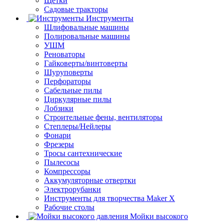
Щетки
Садовые тракторы
Инструменты
Шлифовальные машины
Полировальные машины
УШМ
Реноваторы
Гайковерты/винтоверты
Шуруповерты
Перфораторы
Сабельные пилы
Циркулярные пилы
Лобзики
Строительные фены, вентиляторы
Степлеры/Нейлеры
Фонари
Фрезеры
Тросы сантехнические
Пылесосы
Компрессоры
Аккумуляторные отвертки
Электрорубанки
Инструменты для творчества Maker X
Рабочие столы
Мойки высокого