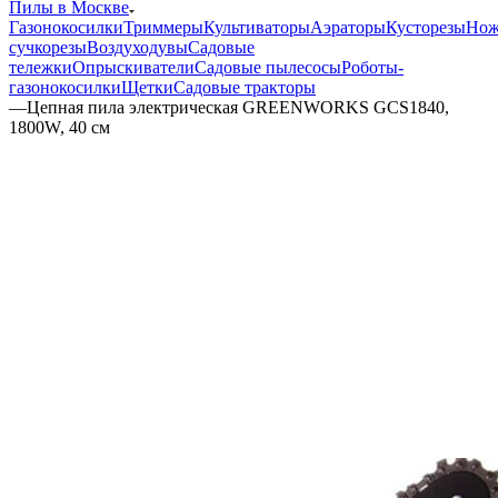
Пилы в Москве
Газонокосилки
Триммеры
Культиваторы
Аэраторы
Кусторезы
Но
сучкорезы
Воздуходувы
Садовые
тележки
Опрыскиватели
Садовые пылесосы
Роботы-
газонокосилки
Щетки
Садовые тракторы
—
Цепная пила электрическая GREENWORKS GCS1840,
1800W, 40 см