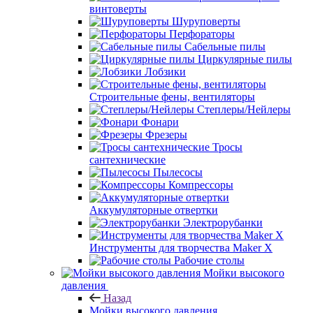
винтоверты
Шуруповерты
Перфораторы
Сабельные пилы
Циркулярные пилы
Лобзики
Строительные фены, вентиляторы
Степлеры/Нейлеры
Фонари
Фрезеры
Тросы
сантехнические
Пылесосы
Компрессоры
Аккумуляторные отвертки
Электрорубанки
Инструменты для творчества Maker X
Рабочие столы
Мойки высокого
давления
Назад
Мойки высокого давления