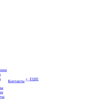
ании
и
а
+ ЕЩЕ
Контакты
ры
ии
иты