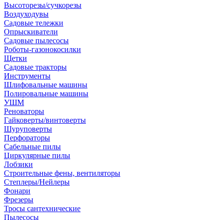
Высоторезы/сучкорезы
Воздуходувы
Садовые тележки
Опрыскиватели
Садовые пылесосы
Роботы-газонокосилки
Щетки
Садовые тракторы
Инструменты
Шлифовальные машины
Полировальные машины
УШМ
Реноваторы
Гайковерты/винтоверты
Шуруповерты
Перфораторы
Сабельные пилы
Циркулярные пилы
Лобзики
Строительные фены, вентиляторы
Степлеры/Нейлеры
Фонари
Фрезеры
Тросы сантехнические
Пылесосы