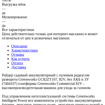
106 кг
Выгрузка вбок
—
да
Мульчирование
—
да
Все характеристики
Цена действительна только для интернет-магазина и может
отличаться от цен в розничных магазинах
Описание
Характеристики
Отзывы
Как купить
Оплата
Доставка
Райдер садовый аккумуляторный с нулевым радиусом
разворота Greenworks GC82ZT107, 82V, без АКБ и ЗУ
(7404107) платформы Greenworks Commercial 82V -
высокопроизводительная машина для ухода за газоном.
Под управлением интеллектуальной системы Greenworks
Intelligent Power все компоненты устройства: аккумуляторные
батареи, двигатель привода колес, двигатели привода ножей и