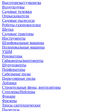
Высоторезы/сучкорезы
Воздуходувы
Садовые тележки
Опрыскиватели
Садовые пылесосы
Роботы-газонокосилки
Щетки
Садовые тракторы
Инструменты
Шлифовальные машины
Полировальные машины
УШМ
Реноваторы
Гайковерты/винтоверты
Шуруповерты
Перфораторы
Сабельные пилы
Циркулярные пилы
Лобзики
Строительные фены, вентиляторы
Степлеры/Нейлеры
Фонари
Фрезеры
Тросы сантехнические
Пылесосы