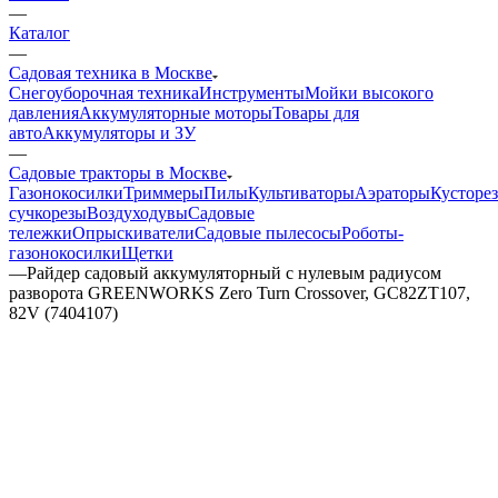
—
Каталог
—
Садовая техника в Москве
Снегоуборочная техника
Инструменты
Мойки высокого
давления
Аккумуляторные моторы
Товары для
авто
Аккумуляторы и ЗУ
—
Садовые тракторы в Москве
Газонокосилки
Триммеры
Пилы
Культиваторы
Аэраторы
Кусторе
сучкорезы
Воздуходувы
Садовые
тележки
Опрыскиватели
Садовые пылесосы
Роботы-
газонокосилки
Щетки
—
Райдер садовый аккумуляторный с нулевым радиусом
разворота GREENWORKS Zero Turn Crossover, GC82ZT107,
82V (7404107)