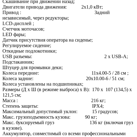
Скашивание при движении назад;
Двигатели привода движения: 2х1,0 кВт;
Привод : Задний
независимый, через редукторы;
LCD-дисплей ;
Счетчик моточасов;
LED фары;
Датчик присутствия оператора на сиденье;
Регулируемое сидение;
Откидные подлокотники;
USB разъемы: 2 х USB-A;
Подстаканник;
Штуцер для промывки деки;
Колеса передние: 11х4.00-5 / 28 см ;
Колеса задние: 20х10.00-6 / 51 см;
Колеса установлены на подшипниках;
Размеры (Д х Ш (в режиме выброса) х В): 170 х 107 (134,5) х
121,5 cм;
Масса : 216 кг;
Степень защиты: IPX4;
Максимальный допустимый уклон: 15 градусов;
Макс. грузоподъемность кузова: 90 кг;
Макс. буксируемый груз 136 кг (включая груз
в кузове).
Аккумулятор, совместимый со всеми профессиональными