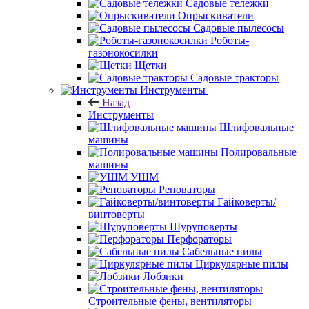
Садовые тележки
Опрыскиватели
Садовые пылесосы
Роботы-
газонокосилки
Щетки
Садовые тракторы
Инструменты
Назад
Инструменты
Шлифовальные
машины
Полировальные
машины
УШМ
Реноваторы
Гайковерты/
винтоверты
Шуруповерты
Перфораторы
Сабельные пилы
Циркулярные пилы
Лобзики
Строительные фены, вентиляторы