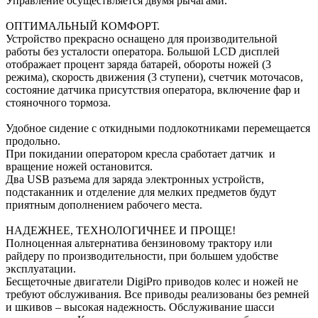
Управление осуществляется двумя рычагами.
ОПТИМАЛЬНЫЙ КОМФОРТ.
Устройство прекрасно оснащено для производительной
работы без усталости оператора. Большой LCD дисплей
отображает процент заряда батарей, обороты ножей (3
режима), скорость движения (3 ступени), счетчик моточасов,
состояние датчика присутствия оператора, включение фар и
стояночного тормоза.
Удобное сидение с откидными подлокотниками перемещается
продольно.
При покидании оператором кресла сработает датчик и
вращение ножей остановится.
Два USB разъема для заряда электронных устройств,
подстаканник и отделение для мелких предметов будут
приятным дополнением рабочего места.
НАДЕЖНЕЕ, ТЕХНОЛОГИЧНЕЕ И ПРОЩЕ!
Полноценная альтернатива бензиновому трактору или
райдеру по производительности, при большем удобстве
эксплуатации.
Бесщеточные двигатели DigiPro приводов колес и ножей не
требуют обслуживания. Все приводы реализованы без ремней
и шкивов – высокая надежность. Обслуживание шасси