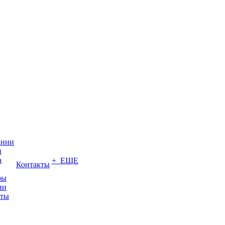
ании
и
а
+ ЕЩЕ
Контакты
ры
ии
иты