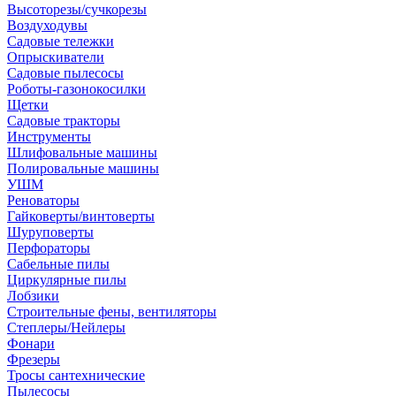
Высоторезы/сучкорезы
Воздуходувы
Садовые тележки
Опрыскиватели
Садовые пылесосы
Роботы-газонокосилки
Щетки
Садовые тракторы
Инструменты
Шлифовальные машины
Полировальные машины
УШМ
Реноваторы
Гайковерты/винтоверты
Шуруповерты
Перфораторы
Сабельные пилы
Циркулярные пилы
Лобзики
Строительные фены, вентиляторы
Степлеры/Нейлеры
Фонари
Фрезеры
Тросы сантехнические
Пылесосы