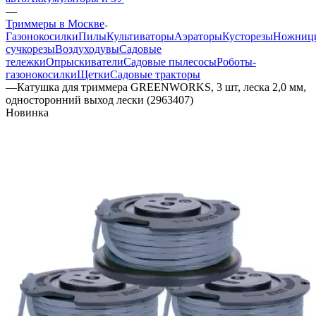
—
Триммеры в Москве
Газонокосилки
Пилы
Культиваторы
Аэраторы
Кусторезы
Ножниц
сучкорезы
Воздуходувы
Садовые
тележки
Опрыскиватели
Садовые пылесосы
Роботы-
газонокосилки
Щетки
Садовые тракторы
—
Катушка для триммера GREENWORKS, 3 шт, леска 2,0 мм,
односторонний выход лески (2963407)
Новинка