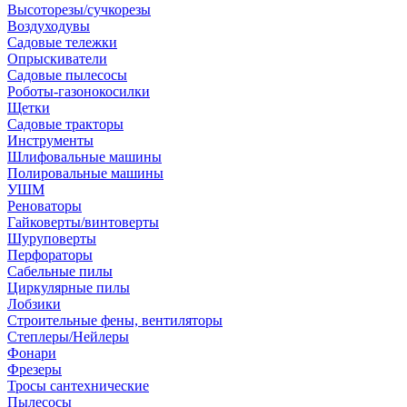
Высоторезы/сучкорезы
Воздуходувы
Садовые тележки
Опрыскиватели
Садовые пылесосы
Роботы-газонокосилки
Щетки
Садовые тракторы
Инструменты
Шлифовальные машины
Полировальные машины
УШМ
Реноваторы
Гайковерты/винтоверты
Шуруповерты
Перфораторы
Сабельные пилы
Циркулярные пилы
Лобзики
Строительные фены, вентиляторы
Степлеры/Нейлеры
Фонари
Фрезеры
Тросы сантехнические
Пылесосы