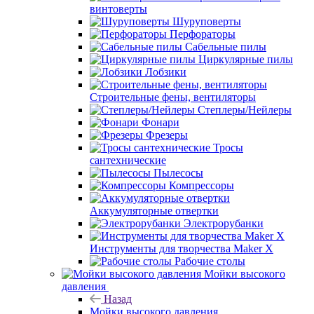
винтоверты
Шуруповерты
Перфораторы
Сабельные пилы
Циркулярные пилы
Лобзики
Строительные фены, вентиляторы
Степлеры/Нейлеры
Фонари
Фрезеры
Тросы
сантехнические
Пылесосы
Компрессоры
Аккумуляторные отвертки
Электрорубанки
Инструменты для творчества Maker X
Рабочие столы
Мойки высокого
давления
Назад
Мойки высокого давления