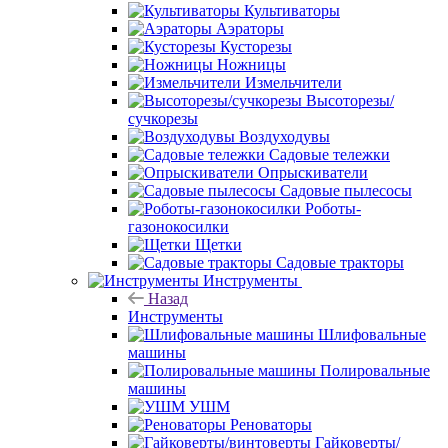
Культиваторы
Аэраторы
Кусторезы
Ножницы
Измельчители
Высоторезы/
сучкорезы
Воздуходувы
Садовые тележки
Опрыскиватели
Садовые пылесосы
Роботы-
газонокосилки
Щетки
Садовые тракторы
Инструменты
Назад
Инструменты
Шлифовальные
машины
Полировальные
машины
УШМ
Реноваторы
Гайковерты/