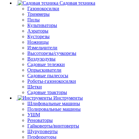
Садовая техника
Газонокосилки
Триммеры
Пилы
Культиваторы
Аэраторы
Кусторезы
Ножницы
Измельчители
Высоторезы/сучкорезы
Воздуходувы
Садовые тележки
Опрыскиватели
Садовые пылесосы
Роботы-газонокосилки
Щетки
Садовые тракторы
Инструменты
Шлифовальные машины
Полировальные машины
УШМ
Реноваторы
Гайковерты/винтоверты
Шуруповерты
Перфораторы