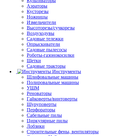
Культиваторы
Аэраторы
Кусторезы
Ножницы
Измельчители
Высоторезы/сучкорезы
Воздуходувы
Садовые тележки
Опрыскиватели
Садовые пылесосы
Роботы-газонокосилки
Щетки
Садовые тракторы
Инструменты
Шлифовальные машины
Полировальные машины
УШМ
Реноваторы
Гайковерты/винтоверты
Шуруповерты
Перфораторы
Сабельные пилы
Циркулярные пилы
Лобзики
Строительные фены, вентиляторы