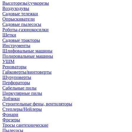
Высоторезы/сучкорезы
Воздуходувы
Садовые тележки
Опрыскиватели
Садовые пылесосы
Роботы-газонокосилки
Щетки
Садовые тракторы
Инструменты
Шлифовальные машины
Полировальные машины
УШМ
Реноваторы
Гайковерты/винтоверты
Шуруповерты
Перфораторы
Сабельные пилы
Циркулярные пилы
Лобзики
Строительные фены, вентиляторы
Степлеры/Нейлеры
Фонари
Фрезеры
Тросы сантехнические
Пылесосы