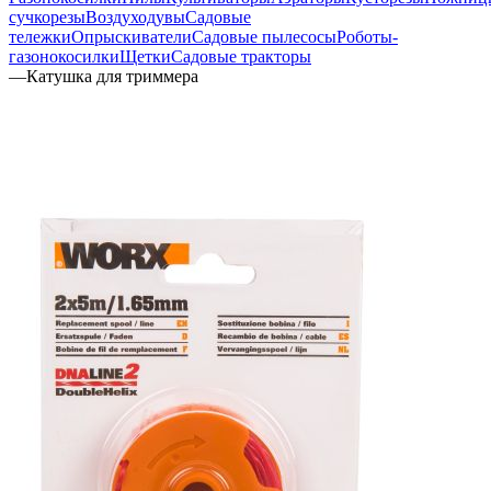
сучкорезы
Воздуходувы
Садовые
тележки
Опрыскиватели
Садовые пылесосы
Роботы-
газонокосилки
Щетки
Садовые тракторы
—
Катушка для триммера