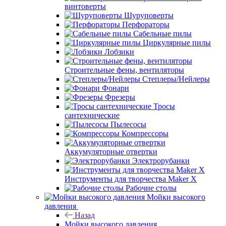
винтоверты
Шуруповерты
Перфораторы
Сабельные пилы
Циркулярные пилы
Лобзики
Строительные фены, вентиляторы
Степлеры/Нейлеры
Фонари
Фрезеры
Тросы
сантехнические
Пылесосы
Компрессоры
Аккумуляторные отвертки
Электрорубанки
Инструменты для творчества Maker X
Рабочие столы
Мойки высокого
давления
Назад
Мойки высокого давления