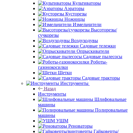
Культиваторы
Аэраторы
Кусторезы
Ножницы
Измельчители
Высоторезы/
сучкорезы
Воздуходувы
Садовые тележки
Опрыскиватели
Садовые пылесосы
Роботы-
газонокосилки
Щетки
Садовые тракторы
Инструменты
Назад
Инструменты
Шлифовальные
машины
Полировальные
машины
УШМ
Реноваторы
Гайковерты/