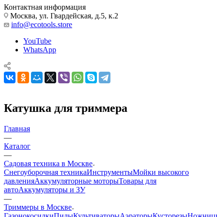
Контактная информация
Москва, ул. Гвардейская, д.5, к.2
info@ecotools.store
YouTube
WhatsApp
Катушка для триммера
Главная
—
Каталог
—
Садовая техника в Москве
Снегоуборочная техника
Инструменты
Мойки высокого
давления
Аккумуляторные моторы
Товары для
авто
Аккумуляторы и ЗУ
—
Триммеры в Москве
Газонокосилки
Пилы
Культиваторы
Аэраторы
Кусторезы
Ножниц