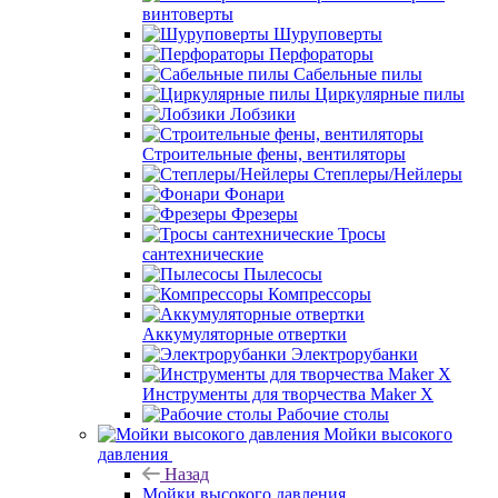
винтоверты
Шуруповерты
Перфораторы
Сабельные пилы
Циркулярные пилы
Лобзики
Строительные фены, вентиляторы
Степлеры/Нейлеры
Фонари
Фрезеры
Тросы
сантехнические
Пылесосы
Компрессоры
Аккумуляторные отвертки
Электрорубанки
Инструменты для творчества Maker X
Рабочие столы
Мойки высокого
давления
Назад
Мойки высокого давления