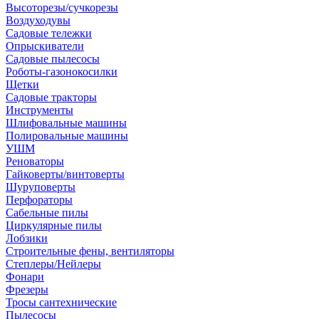
Высоторезы/сучкорезы
Воздуходувы
Садовые тележки
Опрыскиватели
Садовые пылесосы
Роботы-газонокосилки
Щетки
Садовые тракторы
Инструменты
Шлифовальные машины
Полировальные машины
УШМ
Реноваторы
Гайковерты/винтоверты
Шуруповерты
Перфораторы
Сабельные пилы
Циркулярные пилы
Лобзики
Строительные фены, вентиляторы
Степлеры/Нейлеры
Фонари
Фрезеры
Тросы сантехнические
Пылесосы