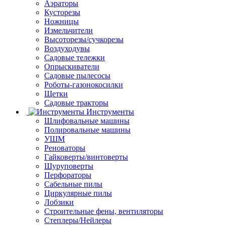
Аэраторы
Кусторезы
Ножницы
Измельчители
Высоторезы/сучкорезы
Воздуходувы
Садовые тележки
Опрыскиватели
Садовые пылесосы
Роботы-газонокосилки
Щетки
Садовые тракторы
Инструменты
Шлифовальные машины
Полировальные машины
УШМ
Реноваторы
Гайковерты/винтоверты
Шуруповерты
Перфораторы
Сабельные пилы
Циркулярные пилы
Лобзики
Строительные фены, вентиляторы
Степлеры/Нейлеры