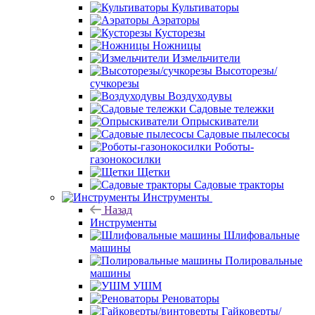
Культиваторы
Аэраторы
Кусторезы
Ножницы
Измельчители
Высоторезы/
сучкорезы
Воздуходувы
Садовые тележки
Опрыскиватели
Садовые пылесосы
Роботы-
газонокосилки
Щетки
Садовые тракторы
Инструменты
Назад
Инструменты
Шлифовальные
машины
Полировальные
машины
УШМ
Реноваторы
Гайковерты/