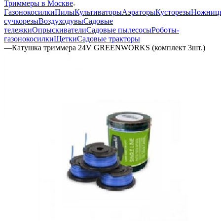
Триммеры в Москве
Газонокосилки
Пилы
Культиваторы
Аэраторы
Кусторезы
Ножниц
сучкорезы
Воздуходувы
Садовые
тележки
Опрыскиватели
Садовые пылесосы
Роботы-
газонокосилки
Щетки
Садовые тракторы
—
Катушка триммера 24V GREENWORKS (комплект 3шт.)