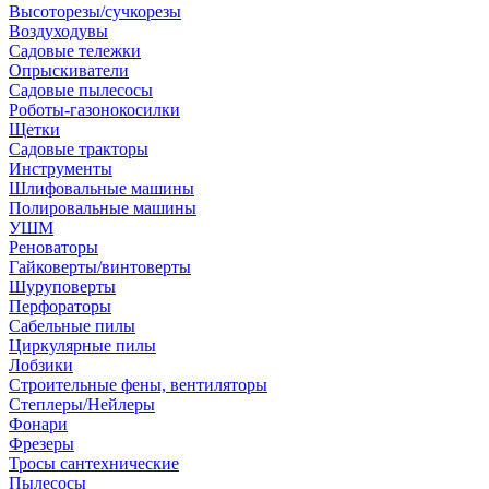
Высоторезы/сучкорезы
Воздуходувы
Садовые тележки
Опрыскиватели
Садовые пылесосы
Роботы-газонокосилки
Щетки
Садовые тракторы
Инструменты
Шлифовальные машины
Полировальные машины
УШМ
Реноваторы
Гайковерты/винтоверты
Шуруповерты
Перфораторы
Сабельные пилы
Циркулярные пилы
Лобзики
Строительные фены, вентиляторы
Степлеры/Нейлеры
Фонари
Фрезеры
Тросы сантехнические
Пылесосы