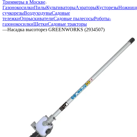
Триммеры в Москве
Газонокосилки
Пилы
Культиваторы
Аэраторы
Кусторезы
Ножниц
сучкорезы
Воздуходувы
Садовые
тележки
Опрыскиватели
Садовые пылесосы
Роботы-
газонокосилки
Щетки
Садовые тракторы
—
Насадка высоторез GREENWORKS (2934507)