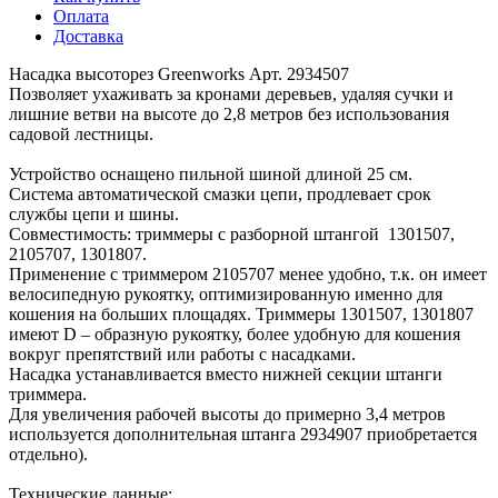
Оплата
Доставка
Насадка высоторез Greenworks Арт. 2934507
Позволяет ухаживать за кронами деревьев, удаляя сучки и
лишние ветви на высоте до 2,8 метров без использования
садовой лестницы.
Устройство оснащено пильной шиной длиной 25 см.
Система автоматической смазки цепи, продлевает срок
службы цепи и шины.
Совместимость: триммеры с разборной штангой 1301507,
2105707, 1301807.
Применение с триммером 2105707 менее удобно, т.к. он имеет
велосипедную рукоятку, оптимизированную именно для
кошения на больших площадях. Триммеры 1301507, 1301807
имеют D – образную рукоятку, более удобную для кошения
вокруг препятствий или работы с насадками.
Насадка устанавливается вместо нижней секции штанги
триммера.
Для увеличения рабочей высоты до примерно 3,4 метров
используется дополнительная штанга 2934907 приобретается
отдельно).
Технические данные: