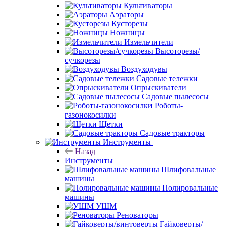
Культиваторы
Аэраторы
Кусторезы
Ножницы
Измельчители
Высоторезы/
сучкорезы
Воздуходувы
Садовые тележки
Опрыскиватели
Садовые пылесосы
Роботы-
газонокосилки
Щетки
Садовые тракторы
Инструменты
Назад
Инструменты
Шлифовальные
машины
Полировальные
машины
УШМ
Реноваторы
Гайковерты/