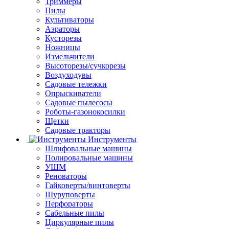
Триммеры
Пилы
Культиваторы
Аэраторы
Кусторезы
Ножницы
Измельчители
Высоторезы/сучкорезы
Воздуходувы
Садовые тележки
Опрыскиватели
Садовые пылесосы
Роботы-газонокосилки
Щетки
Садовые тракторы
Инструменты
Шлифовальные машины
Полировальные машины
УШМ
Реноваторы
Гайковерты/винтоверты
Шуруповерты
Перфораторы
Сабельные пилы
Циркулярные пилы