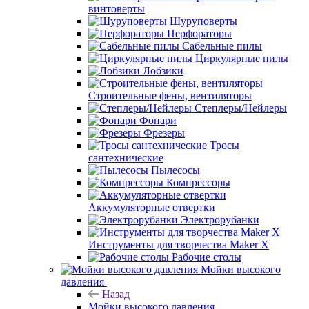
винтоверты
Шуруповерты
Перфораторы
Сабельные пилы
Циркулярные пилы
Лобзики
Строительные фены, вентиляторы
Степлеры/Нейлеры
Фонари
Фрезеры
Тросы
сантехнические
Пылесосы
Компрессоры
Аккумуляторные отвертки
Электрорубанки
Инструменты для творчества Maker X
Рабочие столы
Мойки высокого
давления
Назад
Мойки высокого давления