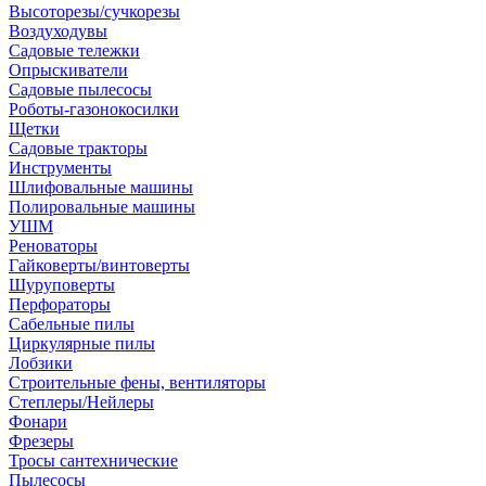
Высоторезы/сучкорезы
Воздуходувы
Садовые тележки
Опрыскиватели
Садовые пылесосы
Роботы-газонокосилки
Щетки
Садовые тракторы
Инструменты
Шлифовальные машины
Полировальные машины
УШМ
Реноваторы
Гайковерты/винтоверты
Шуруповерты
Перфораторы
Сабельные пилы
Циркулярные пилы
Лобзики
Строительные фены, вентиляторы
Степлеры/Нейлеры
Фонари
Фрезеры
Тросы сантехнические
Пылесосы