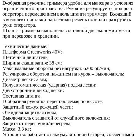
D-образная рукоятка триммера удобна для маневра в условиях
ограниченного пространства. Рукоятка регулируется под рост
оператора перемещением вдоль штанги триммера. Входящий
в комплект поставки наплечный ремень позволит разгрузить
руки оператора.
Штанга триммера выполнена составной для экономии места
при перевозке и хранении.
Технические данные:
Платформа Greenworks 40V;
Щеточный двигатель;
Ширина скашивания: 38 см;
Максимальные обороты без нагрузки: 6200 об/мин;
Регулировка оборотов нажатием на курок – выключатель;
Диаметр лески: 2 мм;
Полуавтоматическая (ударная) подача лески;
Двухсторонний выход лески;
Составная штанга;
D-образная рукоятка переставляемая по высоте;
Защитный кожух режущей части;
Откидная защитная скоба;
Выключатель с защитой от случайного включения;
Защита от перегрузки/перегрева;
Масса: 3,3 кг;
Устройство работает от аккумуляторной батареи, совместимой