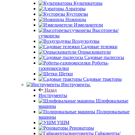
Культиваторы
Аэраторы
Кусторезы
Ножницы
Измельчители
Высоторезы/
сучкорезы
Воздуходувы
Садовые тележки
Опрыскиватели
Садовые пылесосы
Роботы-
газонокосилки
Щетки
Садовые тракторы
Инструменты
Назад
Инструменты
Шлифовальные
машины
Полировальные
машины
УШМ
Реноваторы
Гайковерты/