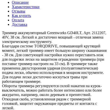
Описание
Характеристики
Отзывы
Как купить
Оплата
Доставка
Триммер аккумуляторный Greenworks GD40LT, Арт. 2112207,
40V, 38 см. Легкий и достаточно мощный - отличная замена
электрическому инструменту.
Благодаря системе TORQDRIVE, повышающей крутящий
момент, легкий триммер имеет большую ширину скашивания
- 38 см. Для советующей настройки нужно переставить нож
для подрезки лески на защитном ограждении триммера (при
поставке триммер настроен на 33 см). В триммере также
применена двухсторонняя ударная (полуавтоматическая)
подача лески, обычно используемая в мощном инструменте.
Для подачи лески достаточно коснуться травы при
работающем триммере.
Обороты триммера регулируются силой нажатия на курок-
выключатель, можно работать более интенсивно или более
аккуратно, например, около деревьев и препятствий.
Откидная скоба, установленная рядом с триммерной
головкой, защитит окружающие предметы от контакта с
леской.