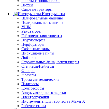
Роботы-газонокосилки
Щетки
Садовые тракторы
Инструменты
Шлифовальные машины
Полировальные машины
УШМ
Реноваторы
Гайковерты/винтоверты
Шуруповерты
Перфораторы
Сабельные пилы
Циркулярные пилы
Лобзики
Строительные фены, вентиляторы
Степлеры/Нейлеры
Фонари
Фрезеры
Тросы сантехнические
Пылесосы
Компрессоры
Аккумуляторные отвертки
Электрорубанки
Инструменты для творчества Maker X
Рабочие столы