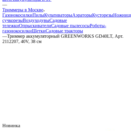
—
Триммеры в Москве
Газонокосилки
Пилы
Культиваторы
Аэраторы
Кусторезы
Ножниц
сучкорезы
Воздуходувы
Садовые
тележки
Опрыскиватели
Садовые пылесосы
Роботы-
газонокосилки
Щетки
Садовые тракторы
—
Триммер аккумуляторный GREENWORKS GD40LT, Арт.
2112207, 40V, 38 см
Новинка