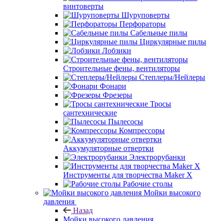
винтоверты
Шуруповерты
Перфораторы
Сабельные пилы
Циркулярные пилы
Лобзики
Строительные фены, вентиляторы
Степлеры/Нейлеры
Фонари
Фрезеры
Тросы
сантехнические
Пылесосы
Компрессоры
Аккумуляторные отвертки
Электрорубанки
Инструменты для творчества Maker X
Рабочие столы
Мойки высокого
давления
Назад
Мойки высокого давления