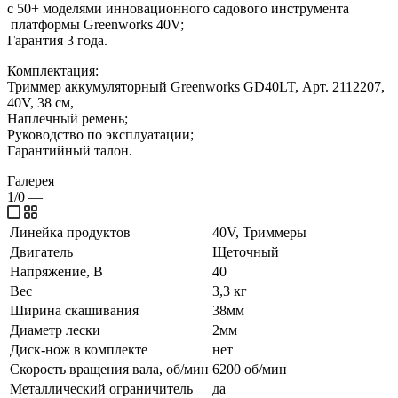
с 50+ моделями инновационного садового инструмента
платформы Greenworks 40V;
Гарантия 3 года.
Комплектация:
Триммер аккумуляторный Greenworks GD40LT, Арт. 2112207,
40V, 38 см,
Наплечный ремень;
Руководство по эксплуатации;
Гарантийный талон.
Галерея
1/0
—
Линейка продуктов
40V, Триммеры
Двигатель
Щеточный
Напряжение, В
40
Вес
3,3 кг
Ширина скашивания
38мм
Диаметр лески
2мм
Диск-нож в комплекте
нет
Скорость вращения вала, об/мин
6200 об/мин
Металлический ограничитель
да