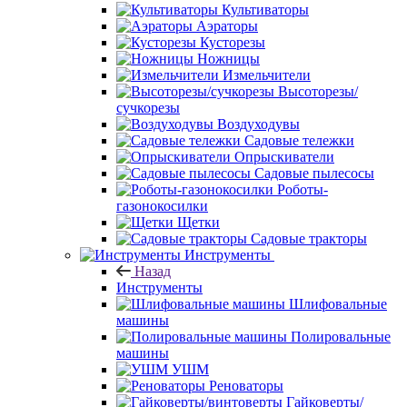
Культиваторы
Аэраторы
Кусторезы
Ножницы
Измельчители
Высоторезы/
сучкорезы
Воздуходувы
Садовые тележки
Опрыскиватели
Садовые пылесосы
Роботы-
газонокосилки
Щетки
Садовые тракторы
Инструменты
Назад
Инструменты
Шлифовальные
машины
Полировальные
машины
УШМ
Реноваторы
Гайковерты/