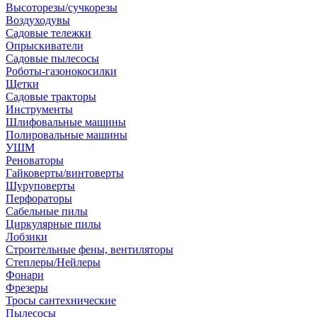
Высоторезы/сучкорезы
Воздуходувы
Садовые тележки
Опрыскиватели
Садовые пылесосы
Роботы-газонокосилки
Щетки
Садовые тракторы
Инструменты
Шлифовальные машины
Полировальные машины
УШМ
Реноваторы
Гайковерты/винтоверты
Шуруповерты
Перфораторы
Сабельные пилы
Циркулярные пилы
Лобзики
Строительные фены, вентиляторы
Степлеры/Нейлеры
Фонари
Фрезеры
Тросы сантехнические
Пылесосы