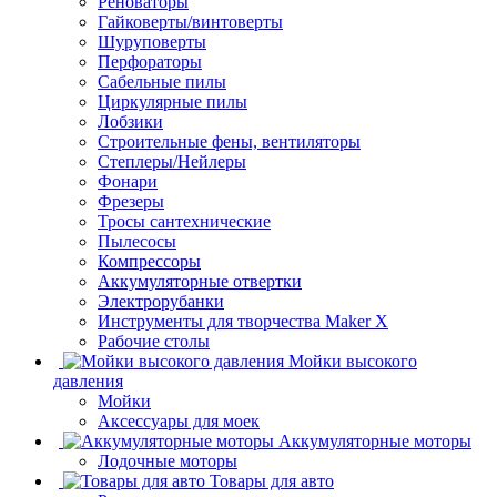
Реноваторы
Гайковерты/винтоверты
Шуруповерты
Перфораторы
Сабельные пилы
Циркулярные пилы
Лобзики
Строительные фены, вентиляторы
Степлеры/Нейлеры
Фонари
Фрезеры
Тросы сантехнические
Пылесосы
Компрессоры
Аккумуляторные отвертки
Электрорубанки
Инструменты для творчества Maker X
Рабочие столы
Мойки высокого
давления
Мойки
Аксессуары для моек
Аккумуляторные моторы
Лодочные моторы
Товары для авто