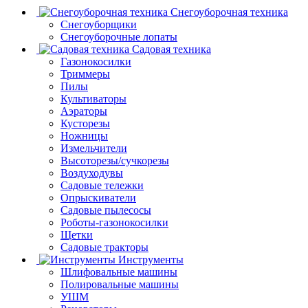
Снегоуборочная техника
Снегоуборщики
Снегоуборочные лопаты
Садовая техника
Газонокосилки
Триммеры
Пилы
Культиваторы
Аэраторы
Кусторезы
Ножницы
Измельчители
Высоторезы/сучкорезы
Воздуходувы
Садовые тележки
Опрыскиватели
Садовые пылесосы
Роботы-газонокосилки
Щетки
Садовые тракторы
Инструменты
Шлифовальные машины
Полировальные машины
УШМ