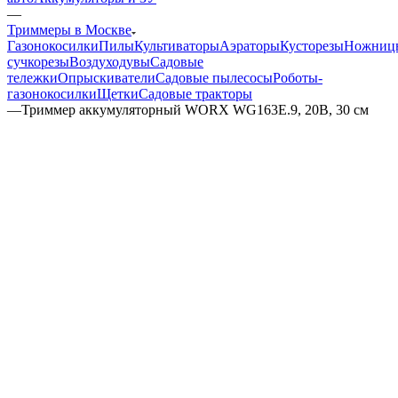
—
Триммеры в Москве
Газонокосилки
Пилы
Культиваторы
Аэраторы
Кусторезы
Ножниц
сучкорезы
Воздуходувы
Садовые
тележки
Опрыскиватели
Садовые пылесосы
Роботы-
газонокосилки
Щетки
Садовые тракторы
—
Триммер аккумуляторный WORX WG163E.9, 20В, 30 см