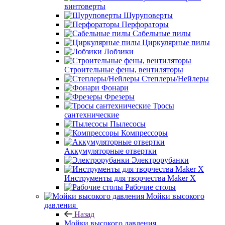
винтоверты
Шуруповерты
Перфораторы
Сабельные пилы
Циркулярные пилы
Лобзики
Строительные фены, вентиляторы
Степлеры/Нейлеры
Фонари
Фрезеры
Тросы
сантехнические
Пылесосы
Компрессоры
Аккумуляторные отвертки
Электрорубанки
Инструменты для творчества Maker X
Рабочие столы
Мойки высокого
давления
Назад
Мойки высокого давления