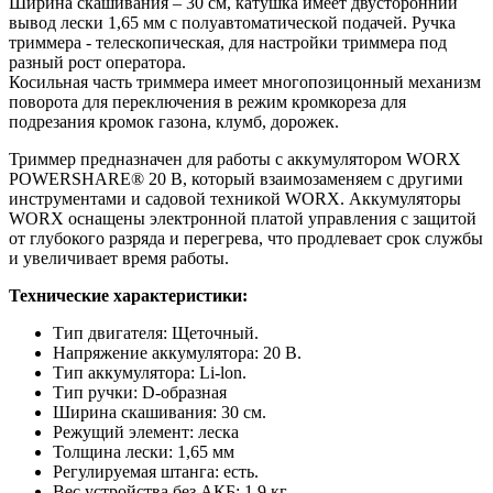
Ширина скашивания – 30 см, катушка имеет двусторонний
вывод лески 1,65 мм с полуавтоматической подачей. Ручка
триммера - телескопическая, для настройки триммера под
разный рост оператора.
Косильная часть триммера имеет многопозицонный механизм
поворота для переключения в режим кромкореза для
подрезания кромок газона, клумб, дорожек.
Триммер предназначен для работы с аккумулятором WORX
POWERSHARE® 20 В, который взаимозаменяем с другими
инструментами и садовой техникой WORX. Аккумуляторы
WORX оснащены электронной платой управления с защитой
от глубокого разряда и перегрева, что продлевает срок службы
и увеличивает время работы.
Технические характеристики:
Тип двигателя: Щеточный.
Напряжение аккумулятора: 20 В.
Тип аккумулятора: Li-lon.
Тип ручки: D-образная
Ширина скашивания: 30 см.
Режущий элемент: леска
Толщина лески: 1,65 мм
Регулируемая штанга: есть.
Вес устройства без АКБ: 1,9 кг