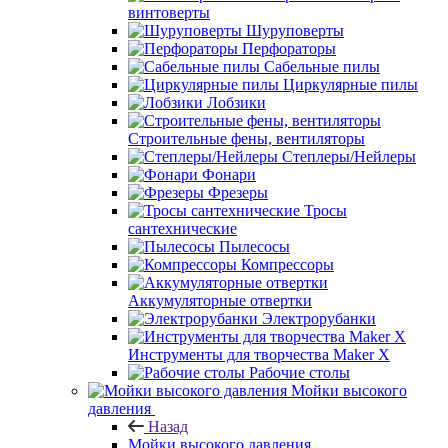
винтоверты
Шуруповерты
Перфораторы
Сабельные пилы
Циркулярные пилы
Лобзики
Строительные фены, вентиляторы
Степлеры/Нейлеры
Фонари
Фрезеры
Тросы
сантехнические
Пылесосы
Компрессоры
Аккумуляторные отвертки
Электрорубанки
Инструменты для творчества Maker X
Рабочие столы
Мойки высокого
давления
Назад
Мойки высокого давления