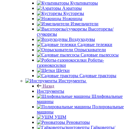
Культиваторы
Аэраторы
Кусторезы
Ножницы
Измельчители
Высоторезы/
сучкорезы
Воздуходувы
Садовые тележки
Опрыскиватели
Садовые пылесосы
Роботы-
газонокосилки
Щетки
Садовые тракторы
Инструменты
Назад
Инструменты
Шлифовальные
машины
Полировальные
машины
УШМ
Реноваторы
Гайковерты/