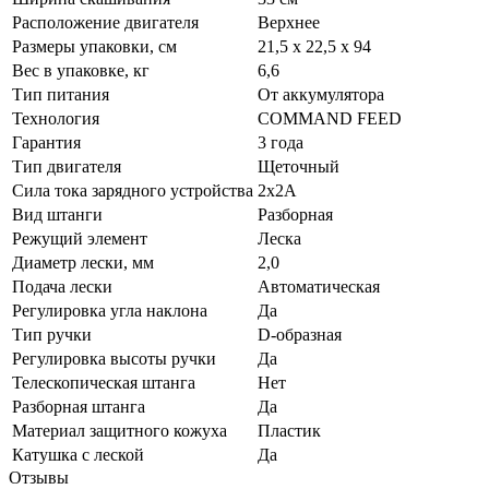
Расположение двигателя
Верхнее
Размеры упаковки, см
21,5 х 22,5 х 94
Вес в упаковке, кг
6,6
Тип питания
От аккумулятора
Технология
COMMAND FEED
Гарантия
3 года
Тип двигателя
Щеточный
Сила тока зарядного устройства
2х2А
Вид штанги
Разборная
Режущий элемент
Леска
Диаметр лески, мм
2,0
Подача лески
Автоматическая
Регулировка угла наклона
Да
Тип ручки
D-образная
Регулировка высоты ручки
Да
Телескопическая штанга
Нет
Разборная штанга
Да
Материал защитного кожуха
Пластик
Катушка с леской
Да
Отзывы