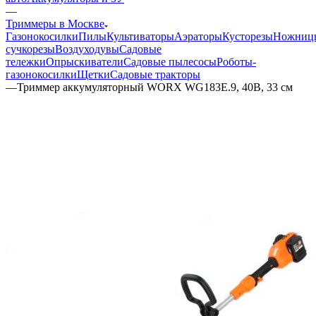
—
Триммеры в Москве
Газонокосилки
Пилы
Культиваторы
Аэраторы
Кусторезы
Ножниц
сучкорезы
Воздуходувы
Садовые
тележки
Опрыскиватели
Садовые пылесосы
Роботы-
газонокосилки
Щетки
Садовые тракторы
—
Триммер аккумуляторный WORX WG183E.9, 40В, 33 см