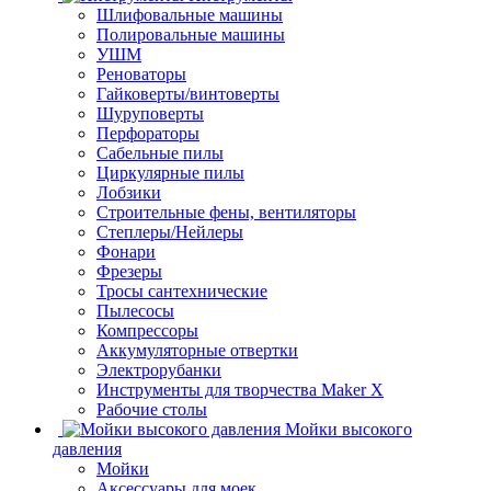
Шлифовальные машины
Полировальные машины
УШМ
Реноваторы
Гайковерты/винтоверты
Шуруповерты
Перфораторы
Сабельные пилы
Циркулярные пилы
Лобзики
Строительные фены, вентиляторы
Степлеры/Нейлеры
Фонари
Фрезеры
Тросы сантехнические
Пылесосы
Компрессоры
Аккумуляторные отвертки
Электрорубанки
Инструменты для творчества Maker X
Рабочие столы
Мойки высокого
давления
Мойки
Аксессуары для моек