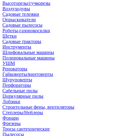
Высоторезы/сучкорезы
Воздуходувы
Садовые тележки
Опрыскиватели
Садовые пылесосы
Роботы-газонокосилки
Щетки
Садовые тракторы
Инструменты
Шлифовальные машины
Полировальные машины
УШМ
Реноваторы
Гайковерты/винтоверты
Шуруповерты
Перфораторы
Сабельные пилы
Циркулярные пилы
Лобзики
Строительные фены, вентиляторы
Степлеры/Нейлеры
Фонари
Фрезеры
Тросы сантехнические
Пылесосы