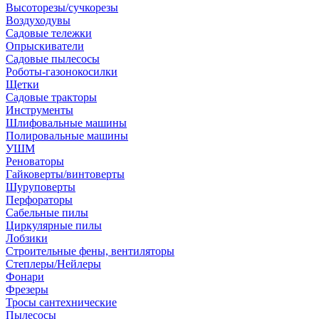
Высоторезы/сучкорезы
Воздуходувы
Садовые тележки
Опрыскиватели
Садовые пылесосы
Роботы-газонокосилки
Щетки
Садовые тракторы
Инструменты
Шлифовальные машины
Полировальные машины
УШМ
Реноваторы
Гайковерты/винтоверты
Шуруповерты
Перфораторы
Сабельные пилы
Циркулярные пилы
Лобзики
Строительные фены, вентиляторы
Степлеры/Нейлеры
Фонари
Фрезеры
Тросы сантехнические
Пылесосы