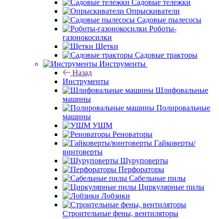
Садовые тележки
Опрыскиватели
Садовые пылесосы
Роботы-
газонокосилки
Щетки
Садовые тракторы
Инструменты
Назад
Инструменты
Шлифовальные
машины
Полировальные
машины
УШМ
Реноваторы
Гайковерты/
винтоверты
Шуруповерты
Перфораторы
Сабельные пилы
Циркулярные пилы
Лобзики
Строительные фены, вентиляторы