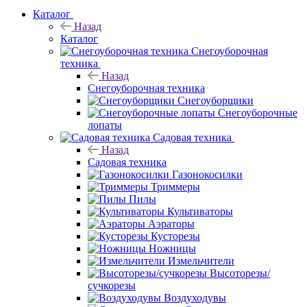
Каталог
Назад
Каталог
Снегоуборочная
техника
Назад
Снегоуборочная техника
Снегоуборщики
Снегоуборочные
лопаты
Садовая техника
Назад
Садовая техника
Газонокосилки
Триммеры
Пилы
Культиваторы
Аэраторы
Кусторезы
Ножницы
Измельчители
Высоторезы/
сучкорезы
Воздуходувы