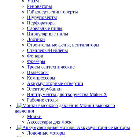
УШМ
Реноваторы
Гайковерты/винтоверты
Шуруповерты
Перфораторы
Сабельные пилы
Циркулярные пилы
Лобзики
Строительные фены, вентиляторы
Степлеры/Нейлеры
Фонари
Фрезеры
Тросы сантехнические
Пылесосы
Компрессоры
Аккумуляторные отвертки
Электрорубанки
Инструменты для творчества Maker X
Рабочие столы
Мойки высокого
давления
Мойки
Аксессуары для моек
Аккумуляторные моторы
Лодочные моторы