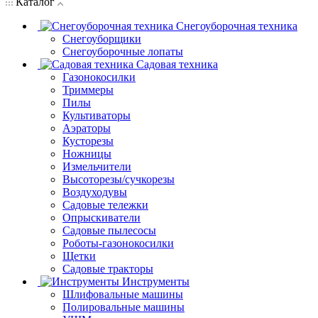
Каталог
Снегоуборочная техника
Снегоуборщики
Снегоуборочные лопаты
Садовая техника
Газонокосилки
Триммеры
Пилы
Культиваторы
Аэраторы
Кусторезы
Ножницы
Измельчители
Высоторезы/сучкорезы
Воздуходувы
Садовые тележки
Опрыскиватели
Садовые пылесосы
Роботы-газонокосилки
Щетки
Садовые тракторы
Инструменты
Шлифовальные машины
Полировальные машины