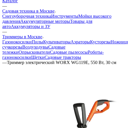
Каталог
—
Садовая техника в Москве
Снегоуборочная техника
Инструменты
Мойки высокого
давления
Аккумуляторные моторы
Товары для
авто
Аккумуляторы и ЗУ
—
Триммеры в Москве
Газонокосилки
Пилы
Культиваторы
Аэраторы
Кусторезы
Ножниц
сучкорезы
Воздуходувы
Садовые
тележки
Опрыскиватели
Садовые пылесосы
Роботы-
газонокосилки
Щетки
Садовые тракторы
—
Триммер электрический WORX WG119E, 550 Вт, 30 см