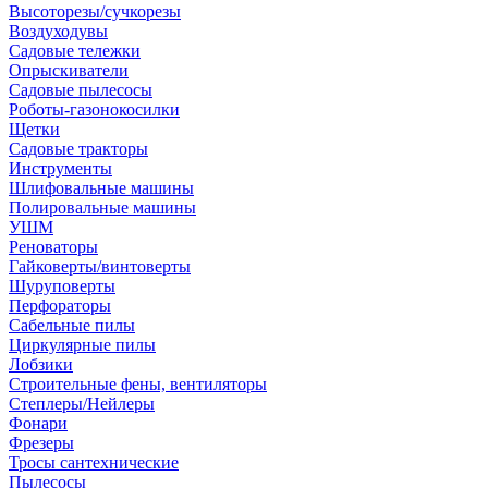
Высоторезы/сучкорезы
Воздуходувы
Садовые тележки
Опрыскиватели
Садовые пылесосы
Роботы-газонокосилки
Щетки
Садовые тракторы
Инструменты
Шлифовальные машины
Полировальные машины
УШМ
Реноваторы
Гайковерты/винтоверты
Шуруповерты
Перфораторы
Сабельные пилы
Циркулярные пилы
Лобзики
Строительные фены, вентиляторы
Степлеры/Нейлеры
Фонари
Фрезеры
Тросы сантехнические
Пылесосы