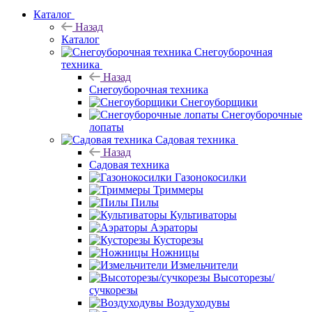
Каталог
Назад
Каталог
Снегоуборочная
техника
Назад
Снегоуборочная техника
Снегоуборщики
Снегоуборочные
лопаты
Садовая техника
Назад
Садовая техника
Газонокосилки
Триммеры
Пилы
Культиваторы
Аэраторы
Кусторезы
Ножницы
Измельчители
Высоторезы/
сучкорезы
Воздуходувы