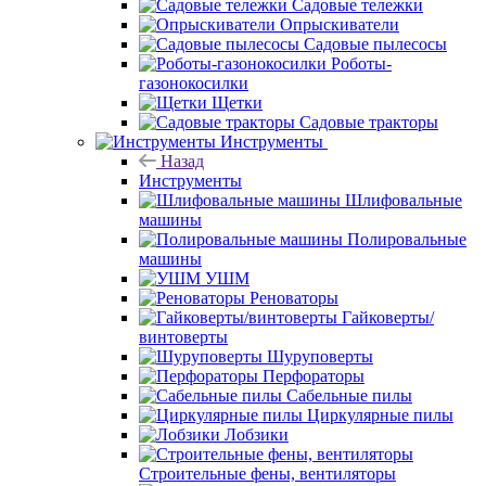
Садовые тележки
Опрыскиватели
Садовые пылесосы
Роботы-
газонокосилки
Щетки
Садовые тракторы
Инструменты
Назад
Инструменты
Шлифовальные
машины
Полировальные
машины
УШМ
Реноваторы
Гайковерты/
винтоверты
Шуруповерты
Перфораторы
Сабельные пилы
Циркулярные пилы
Лобзики
Строительные фены, вентиляторы