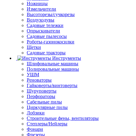
Ножницы
Измельчители
Высоторезы/сучкорезы
Воздуходувы
Садовые тележки
Опрыскиватели
Садовые пылесосы
Роботы-газонокосилки
Щетки
Садовые тракторы
Инструменты
Шлифовальные машины
Полировальные машины
УШМ
Реноваторы
Гайковерты/винтоверты
Шуруповерты
Перфораторы
Сабельные пилы
Циркулярные пилы
Лобзики
Строительные фены, вентиляторы
Степлеры/Нейлеры
Фонари
Фрезеры