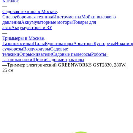
Каталог
—
Садовая техника в Москве
Снегоуборочная техника
Инструменты
Мойки высокого
давления
Аккумуляторные моторы
Товары для
авто
Аккумуляторы и ЗУ
—
Триммеры в Москве
Газонокосилки
Пилы
Культиваторы
Аэраторы
Кусторезы
Ножниц
сучкорезы
Воздуходувы
Садовые
тележки
Опрыскиватели
Садовые пылесосы
Роботы-
газонокосилки
Щетки
Садовые тракторы
—
Триммер электрический GREENWORKS GST2830, 280W,
25 см