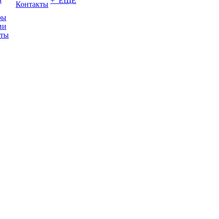
+ ЕЩЕ
Контакты
ры
ии
иты