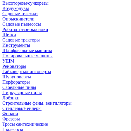
Высоторезы/сучкорезы
Воздуходувы
Садовые тележки
Опрыскиватели
Садовые пылесосы
Роботы-газонокосилки
Щетки
Садовые тракторы
Инструменты
Шлифовальные машины
Полировальные машины
УШМ
Реноваторы
Гайковерты/винтоверты
Шуруповерты
Перфораторы
Сабельные пилы
Циркулярные пилы
Лобзики
Строительные фены, вентиляторы
Степлеры/Нейлеры
Фонари
Фрезеры
Тросы сантехнические
Пылесосы