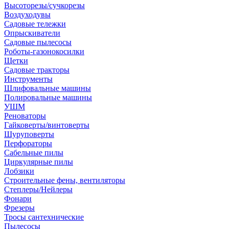
Высоторезы/сучкорезы
Воздуходувы
Садовые тележки
Опрыскиватели
Садовые пылесосы
Роботы-газонокосилки
Щетки
Садовые тракторы
Инструменты
Шлифовальные машины
Полировальные машины
УШМ
Реноваторы
Гайковерты/винтоверты
Шуруповерты
Перфораторы
Сабельные пилы
Циркулярные пилы
Лобзики
Строительные фены, вентиляторы
Степлеры/Нейлеры
Фонари
Фрезеры
Тросы сантехнические
Пылесосы