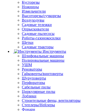
Кусторезы
Ножницы
Измельчители
Высоторезы/сучкорезы
Воздуходувы
Садовые тележки
Опрыскиватели
Садовые пылесосы
Роботы-газонокосилки
Щетки
Садовые тракторы
Инструменты
Шлифовальные машины
Полировальные машины
УШМ
Реноваторы
Гайковерты/винтоверты
Шуруповерты
Перфораторы
Сабельные пилы
Циркулярные пилы
Лобзики
Строительные фены, вентиляторы
Степлеры/Нейлеры
Фонари