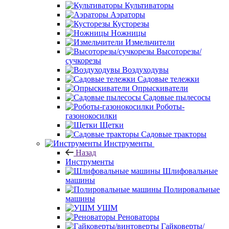
Культиваторы
Аэраторы
Кусторезы
Ножницы
Измельчители
Высоторезы/
сучкорезы
Воздуходувы
Садовые тележки
Опрыскиватели
Садовые пылесосы
Роботы-
газонокосилки
Щетки
Садовые тракторы
Инструменты
Назад
Инструменты
Шлифовальные
машины
Полировальные
машины
УШМ
Реноваторы
Гайковерты/