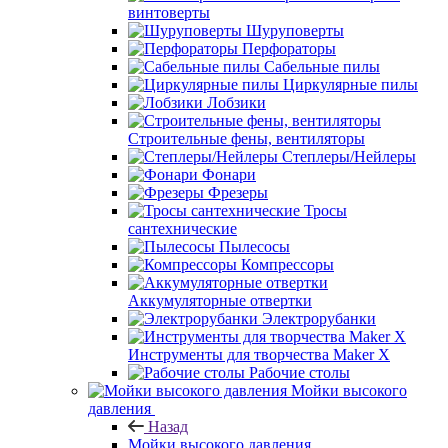
винтоверты
Шуруповерты
Перфораторы
Сабельные пилы
Циркулярные пилы
Лобзики
Строительные фены, вентиляторы
Степлеры/Нейлеры
Фонари
Фрезеры
Тросы
сантехнические
Пылесосы
Компрессоры
Аккумуляторные отвертки
Электрорубанки
Инструменты для творчества Maker X
Рабочие столы
Мойки высокого
давления
Назад
Мойки высокого давления