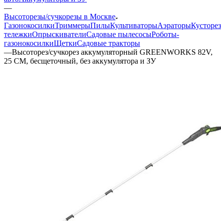
—
Высоторезы/сучкорезы в Москве
Газонокосилки
Триммеры
Пилы
Культиваторы
Аэраторы
Кусторе
тележки
Опрыскиватели
Садовые пылесосы
Роботы-
газонокосилки
Щетки
Садовые тракторы
—
Высоторез/сучкорез аккумуляторный GREENWORKS 82V,
25 СМ, бесщеточный, без аккумулятора и ЗУ