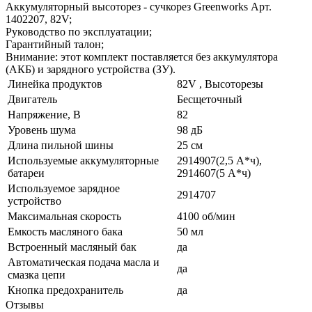
Аккумуляторный высоторез - сучкорез Greenworks Арт.
1402207, 82V;
Руководство по эксплуатации;
Гарантийный талон;
Внимание: этот комплект поставляется без аккумулятора
(АКБ) и зарядного устройства (ЗУ).
Линейка продуктов
82V , Высоторезы
Двигатель
Бесщеточный
Напряжение, В
82
Уровень шума
98 дБ
Длина пильной шины
25 см
Используемые аккумуляторные
2914907(2,5 А*ч),
батареи
2914607(5 А*ч)
Используемое зарядное
2914707
устройство
Максимальная скорость
4100 об/мин
Емкость масляного бака
50 мл
Встроенный масляный бак
да
Автоматическая подача масла и
да
смазка цепи
Кнопка предохранитель
да
Отзывы