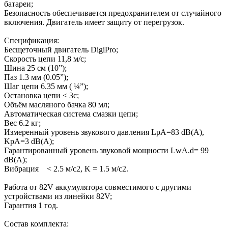
батареи;
Безопасность обеспечивается предохранителем от случайного
включения. Двигатель имеет защиту от перегрузок.
Спецификация:
Бесщеточный двигатель DigiPro;
Скорость цепи 11,8 м/с;
Шина 25 см (10”);
Паз 1.3 мм (0.05”);
Шаг цепи 6.35 мм ( ¼”);
Остановка цепи < 3c;
Объём масляного бачка 80 мл;
Автоматическая система смазки цепи;
Вес 6.2 кг;
Измеренный уровень звукового давления LpA=83 dB(A),
KpA=3 dB(A);
Гарантированный уровень звуковой мощности LwA.d= 99
dB(A);
Вибрация < 2.5 м/с2, K = 1.5 м/с2.
Работа от 82V аккумулятора совместимого с другими
устройствами из линейки 82V;
Гарантия 1 год.
Состав комплекта: