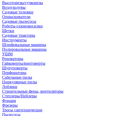
Высоторезы/сучкорезы
Воздуходувы
Садовые тележки
Опрыскиватели
Садовые пылесосы
Роботы-газонокосилки
Щетки
Садовые тракторы
Инструменты
Шлифовальные машины
Полировальные машины
УШМ
Реноваторы
Гайковерты/винтоверты
Шуруповерты
Перфораторы
Сабельные пилы
Циркулярные пилы
Лобзики
Строительные фены, вентиляторы
Степлеры/Нейлеры
Фонари
Фрезеры
Тросы сантехнические
Пылесосы