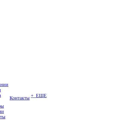
ании
и
а
+ ЕЩЕ
Контакты
ры
ии
иты