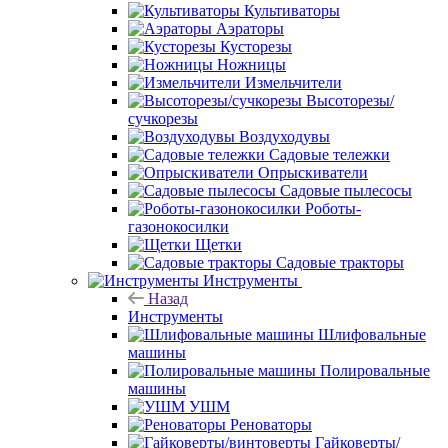
Культиваторы
Аэраторы
Кусторезы
Ножницы
Измельчители
Высоторезы/
сучкорезы
Воздуходувы
Садовые тележки
Опрыскиватели
Садовые пылесосы
Роботы-
газонокосилки
Щетки
Садовые тракторы
Инструменты
Назад
Инструменты
Шлифовальные
машины
Полировальные
машины
УШМ
Реноваторы
Гайковерты/