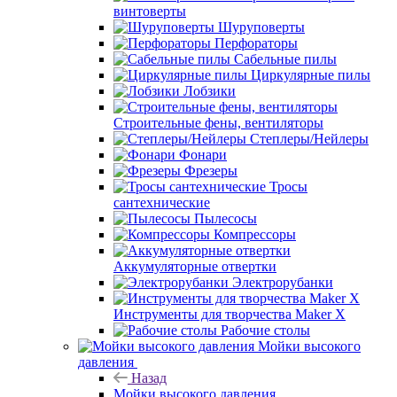
винтоверты
Шуруповерты
Перфораторы
Сабельные пилы
Циркулярные пилы
Лобзики
Строительные фены, вентиляторы
Степлеры/Нейлеры
Фонари
Фрезеры
Тросы
сантехнические
Пылесосы
Компрессоры
Аккумуляторные отвертки
Электрорубанки
Инструменты для творчества Maker X
Рабочие столы
Мойки высокого
давления
Назад
Мойки высокого давления