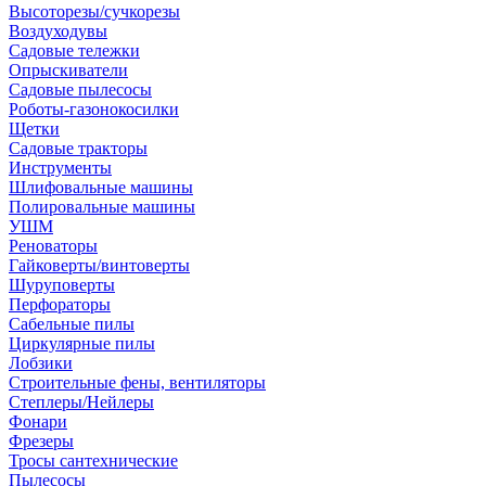
Высоторезы/сучкорезы
Воздуходувы
Садовые тележки
Опрыскиватели
Садовые пылесосы
Роботы-газонокосилки
Щетки
Садовые тракторы
Инструменты
Шлифовальные машины
Полировальные машины
УШМ
Реноваторы
Гайковерты/винтоверты
Шуруповерты
Перфораторы
Сабельные пилы
Циркулярные пилы
Лобзики
Строительные фены, вентиляторы
Степлеры/Нейлеры
Фонари
Фрезеры
Тросы сантехнические
Пылесосы