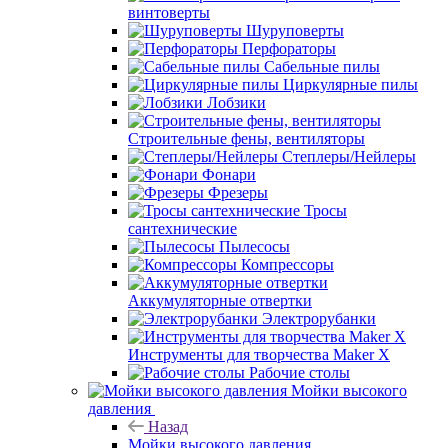
винтоверты
Шуруповерты
Перфораторы
Сабельные пилы
Циркулярные пилы
Лобзики
Строительные фены, вентиляторы
Степлеры/Нейлеры
Фонари
Фрезеры
Тросы
сантехнические
Пылесосы
Компрессоры
Аккумуляторные отвертки
Электрорубанки
Инструменты для творчества Maker X
Рабочие столы
Мойки высокого
давления
Назад
Мойки высокого давления