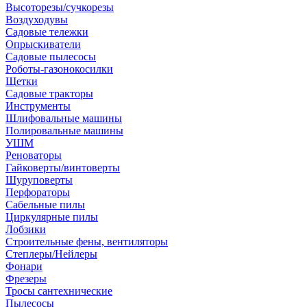
Высоторезы/сучкорезы
Воздуходувы
Садовые тележки
Опрыскиватели
Садовые пылесосы
Роботы-газонокосилки
Щетки
Садовые тракторы
Инструменты
Шлифовальные машины
Полировальные машины
УШМ
Реноваторы
Гайковерты/винтоверты
Шуруповерты
Перфораторы
Сабельные пилы
Циркулярные пилы
Лобзики
Строительные фены, вентиляторы
Степлеры/Нейлеры
Фонари
Фрезеры
Тросы сантехнические
Пылесосы