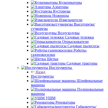
Культиваторы
Аэраторы
Кусторезы
Ножницы
Измельчители
Высоторезы/
сучкорезы
Воздуходувы
Садовые тележки
Опрыскиватели
Садовые пылесосы
Роботы-
газонокосилки
Щетки
Садовые тракторы
Инструменты
Назад
Инструменты
Шлифовальные
машины
Полировальные
машины
УШМ
Реноваторы
Гайковерты/