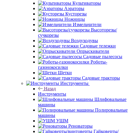
Культиваторы
Аэраторы
Кусторезы
Ножницы
Измельчители
Высоторезы/
сучкорезы
Воздуходувы
Садовые тележки
Опрыскиватели
Садовые пылесосы
Роботы-
газонокосилки
Щетки
Садовые тракторы
Инструменты
Назад
Инструменты
Шлифовальные
машины
Полировальные
машины
УШМ
Реноваторы
Гайковерты/