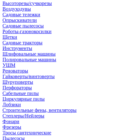
Высоторезы/сучкорезы
Воздуходувы
Садовые тележки
Опрыскиватели
Садовые пылесосы
Роботы-газонокосилки
Щетки
Садовые тракторы
Инструменты
Шлифовальные машины
Полировальные машины
УШМ
Реноваторы
Гайковерты/винтоверты
Шуруповерты
Перфораторы
Сабельные пилы
Циркулярные пилы
Лобзики
Строительные фены, вентиляторы
Степлеры/Нейлеры
Фонари
Фрезеры
Тросы сантехнические
Пылесосы