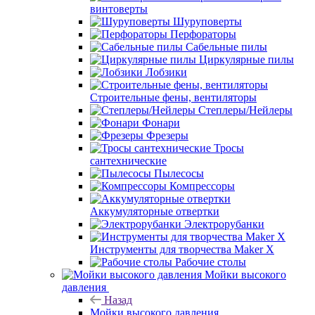
винтоверты
Шуруповерты
Перфораторы
Сабельные пилы
Циркулярные пилы
Лобзики
Строительные фены, вентиляторы
Степлеры/Нейлеры
Фонари
Фрезеры
Тросы
сантехнические
Пылесосы
Компрессоры
Аккумуляторные отвертки
Электрорубанки
Инструменты для творчества Maker X
Рабочие столы
Мойки высокого
давления
Назад
Мойки высокого давления