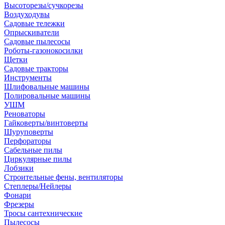
Высоторезы/сучкорезы
Воздуходувы
Садовые тележки
Опрыскиватели
Садовые пылесосы
Роботы-газонокосилки
Щетки
Садовые тракторы
Инструменты
Шлифовальные машины
Полировальные машины
УШМ
Реноваторы
Гайковерты/винтоверты
Шуруповерты
Перфораторы
Сабельные пилы
Циркулярные пилы
Лобзики
Строительные фены, вентиляторы
Степлеры/Нейлеры
Фонари
Фрезеры
Тросы сантехнические
Пылесосы