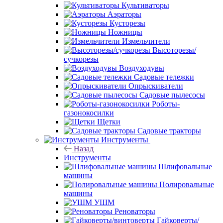
Культиваторы
Аэраторы
Кусторезы
Ножницы
Измельчители
Высоторезы/
сучкорезы
Воздуходувы
Садовые тележки
Опрыскиватели
Садовые пылесосы
Роботы-
газонокосилки
Щетки
Садовые тракторы
Инструменты
Назад
Инструменты
Шлифовальные
машины
Полировальные
машины
УШМ
Реноваторы
Гайковерты/