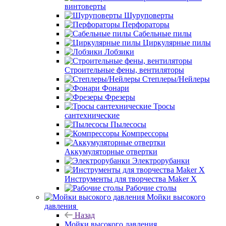
винтоверты
Шуруповерты
Перфораторы
Сабельные пилы
Циркулярные пилы
Лобзики
Строительные фены, вентиляторы
Степлеры/Нейлеры
Фонари
Фрезеры
Тросы
сантехнические
Пылесосы
Компрессоры
Аккумуляторные отвертки
Электрорубанки
Инструменты для творчества Maker X
Рабочие столы
Мойки высокого
давления
Назад
Мойки высокого давления